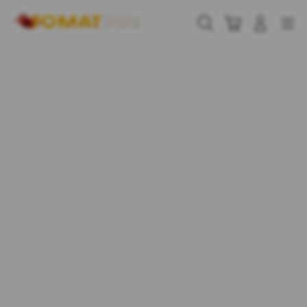
Skip
to
Cari
Troli
Login
Navigation
content