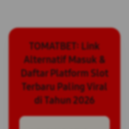
TOMATBET: Link
Alternatif Masuk &
Daftar Platform Slot
Terbaru Paling Viral
di Tahun 2026