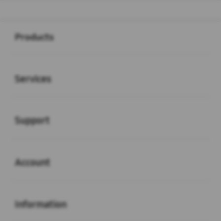
Buka
Footer Navigation
Products
Buka
Services
Buka
Support
Buka
Account
Buka
Information