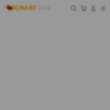
Skip
to
Cari
Troli
Login
Navigation
content