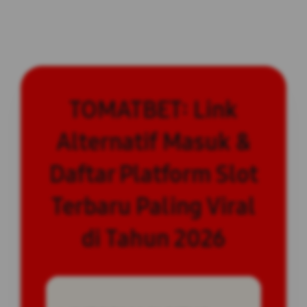
TOMATBET: Link
Alternatif Masuk &
Daftar Platform Slot
Terbaru Paling Viral
di Tahun 2026