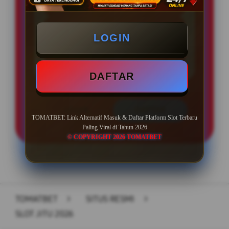
Jalur utama dan cadangan tersedia
Form Daftar Rp. 5.000
LOGIN
Koleksi slot terbaru bisa diakses
dari satu halaman
DAFTAR
LOGIN
DAFTAR
TOMATBET: Link Alternatif Masuk & Daftar Platform Slot Terbaru
Paling Viral di Tahun 2026
© COPYRIGHT 2026 TOMATBET
Layer Popup Close
TOMATBET
>
SITUS RESMI
>
SLOT JITU 2026